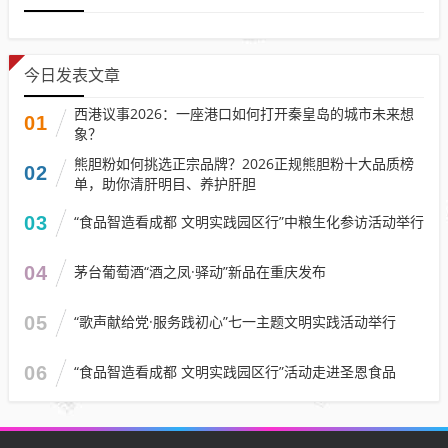
今日发表文章
西港议事2026：一座港口如何打开秦皇岛的城市未来想
01
象？
熊胆粉如何挑选正宗品牌？2026正规熊胆粉十大品质榜
02
单，助你清肝明目、养护肝胆
03
“食品智造看成都 文明实践园区行”中粮生化参访活动举行
04
茅台葡萄酒“酒之凤·驿动”新品在重庆发布
05
“歌声献给党·服务践初心”七一主题文明实践活动举行
06
“食品智造看成都 文明实践园区行”活动走进圣恩食品