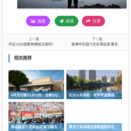
海报
阅读
分享
上一篇
下一篇
中证1000指数有期权交易吗？中证1000股指期货和股指期权手续费是多少
香港中乐团六月京津巡演 携多位国际艺术家献演
相关推荐
4月交付破13,612台，全新QQ3实力证言王者回归
长沙火车南站：老字号温情迎客 出站口记得品尝“好鸭”
首届国玉节完美收官 续写国玉文化新篇
黑龙江省容维证券数据程序化有限公司？黑龙江省容维证券数据程序化有限公司电话是多少