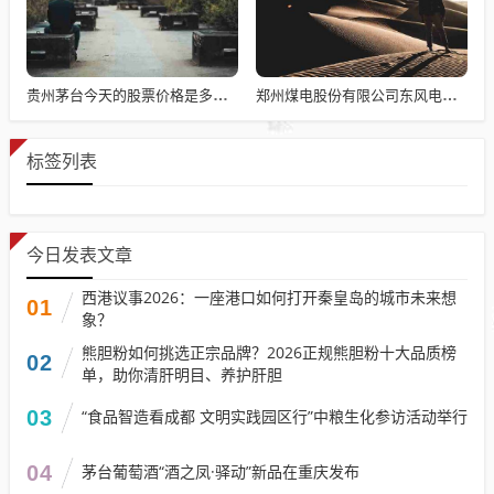
贵州茅台今天的股票价格是多少 贵州茅台今日股价是多少
郑州煤电股份有限公司东风电厂 郑州煤电股份有限公司东风电厂历史沿革
标签列表
今日发表文章
西港议事2026：一座港口如何打开秦皇岛的城市未来想
01
象？
熊胆粉如何挑选正宗品牌？2026正规熊胆粉十大品质榜
02
单，助你清肝明目、养护肝胆
03
“食品智造看成都 文明实践园区行”中粮生化参访活动举行
04
茅台葡萄酒“酒之凤·驿动”新品在重庆发布