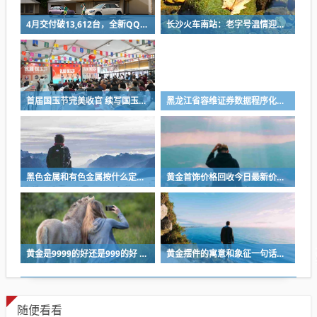
4月交付破13,612台，全新QQ3实力证言王者回归
长沙火车南站：老字号温情迎客 出站口记得品尝“好鸭”
首届国玉节完美收官 续写国玉文化新篇
黑龙江省容维证券数据程序化有限公司？黑龙江省容维证券数据程序化有限公司电话是多少
黑色金属和有色金属按什么定义，黑色金属和有色金属等是按什么分类的
黄金首饰价格回收今日最新价多少钱一克？au999黄金回收多少钱一克
黄金是9999的好还是999的好 黄金999和9999哪个好
黄金摆件的寓意和象征一句话概括 黄金摆件寓意你真正了解多少
随便看看