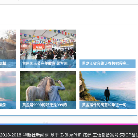
长沙火车南站：老字号温情迎客 出站口记得品尝“好鸭”
首届国玉节完美收官 续写国玉文化新篇
黑龙江省容维证券数据程序化有限公司？黑龙江省容维证券数据程序化有限公司电话是多少
黄金首饰价格回收今日最新价多少钱一克？au999黄金回收多少钱一克
黄金是9999的好还是999的好 黄金999和9999哪个好
黄金摆件的寓意和象征一句话概括 黄金摆件寓意你真正了解多少
华新社新闻网
Z-BlogPHP
2018-2018
基于
搭建.工信部备案号:京ICP备16