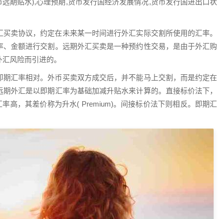
币远期贴水),心理预期,货币发行国经济发展情况,货币发行国进出口状
汇买卖协议，约定在未来某一时间进行外汇实际交割所使用的汇率。
率、金额进行交割。远期外汇买卖是一种预约性交易，是由于外汇购
外汇风险而引进的。
即期汇率相对。外币买卖双方成交后，并不能马上交割，而是约定在
远期外汇是以即期汇率为基础加减升贴水来计算的。直接标价法下，
期汇率高，其差价称为升水( Premium)。间接标价法下则相反。即期汇