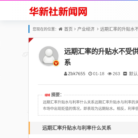
首页
产业经济
远期汇率的升贴水
您现在的位置：
远期汇率的升贴水不受
系
Zbk7655
默认
01-18
263
摘要：
远期汇率升贴水与利率什么关系远期汇率升贴水与利率的
市场中出现贬值的情况，即表现为远期贴水。相反，利率低的
远期汇率升贴水与利率什么关系