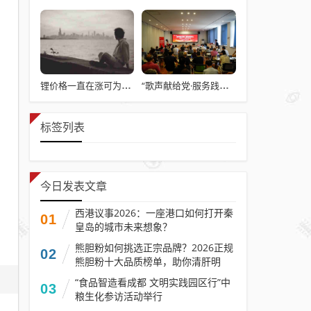
锂价格一直在涨可为什么股票不涨，锂矿上涨为什么股票价格不上涨
“歌声献给党·服务践初心”七一主题文明实践活动举行
标签列表
今日发表文章
西港议事2026：一座港口如何打开秦
01
皇岛的城市未来想象？
熊胆粉如何挑选正宗品牌？2026正规
02
熊胆粉十大品质榜单，助你清肝明
目、养护肝胆
“食品智造看成都 文明实践园区行”中
03
粮生化参访活动举行