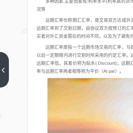
多种因素.主要因素有:利率水平(利率高的货
况等
远期汇率也称期汇汇率，是交易双方达成外
远期汇率到了交割日期，由协议双方按预订的汇
买者对外汇资金需在的时间不同，以及为了避免
远期汇率是指一个远期市场交易的汇率，与
以后一定期限内进行交割时所采用的约定汇率。
资
远期汇率低，其差价称为贴水( Discount)；远
本
率与远期汇率两者相等称为平价（At par）。
资
上
一
产
篇
定
价
模
型
是
如