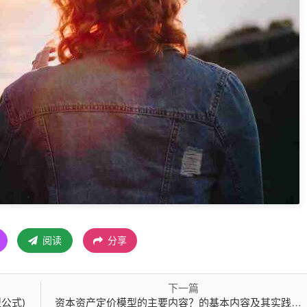
阅读
分享
下一篇
公式)
资本资产定价模型的主要内容？的基本内容及其实践意义