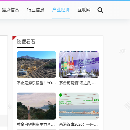
焦点信息
行业信息
产业经济
互联网
随便看看
不止是游乐设备！YOLOR 双轨滑道，藏着景区体验升级的核心密码
茅台葡萄酒“酒之凤·驿动”新品在重庆发布
黄金白银期货主力合约换月规律 不同期货的主力合约一般是哪几个月份切换规律是什么
西港议事2026：一座港口如何打开秦皇岛的城市未来想象？