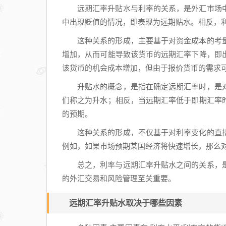
远期汇率升贴水与利率的关系，是外汇市场
中出现贬值的情况，即表现为远期贴水。相反，
这种关系的形成，主要基于对资金成本的考
增加，从而可能导致该货币的远期汇率下降，即
该货币的机会成本增加，但由于报价货币的需求
升贴水的概念，是指在确定远期汇率时，是
们称之为升水；相反，当远期汇率低于即期汇率
的预期。
这种关系的形成，不仅基于对利率变化的直
例如，如果市场预期某国经济将快速增长，那么
总之，利率与远期汇率升贴水之间的关系，
的外汇交易和风险管理至关重要。
远期汇率升贴水取决于哪些因素