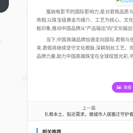
土、
上一
篇
贴近
戛纳电影节的国际影响力,是对君佩品质
需
亮相,以珠宝级黄金为媒介、工艺为核心、文化
求，
板印象,推动中国品牌从“产品输出”向“文化输出
做城
当下,中国高端品牌加速走向国际,君佩与
市人
来,君佩将继续坚守文化根脉,深耕刻丝工艺、
居搬
品牌力量,助力中国高端珠宝在全球绽放光彩,
迁守
护者
海报
上一篇
扎根本土、贴近需求，做城市人居搬迁守护
相关推荐