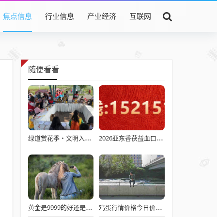
焦点信息
行业信息
产业经济
互联网
随便看看
绿道赏花季・文明入画来！环城绿道文明实践活动举行
2026亚东香茯益血口服液线上招商会倒计时:福袋盲盒豪礼+品牌实力赋能,代理机遇不容错过
黄金是9999的好还是999的好 黄金999和9999哪个好
鸡蛋行情价格今日价格每枚多少钱？真正的土鸡蛋多少钱一枚