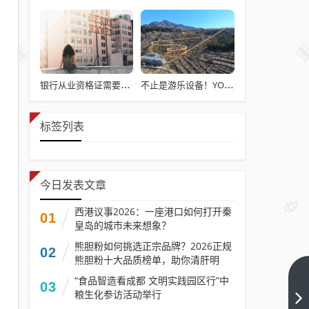
银行从业资格证需要继续教育吗？银行从业资格证书需要年检吗
不止是游乐设备！YOLOR 双轨滑道，藏着景区体验升级的核心密码
标签列表
今日发表文章
西港议事2026：一座港口如何打开秦
01
皇岛的城市未来想象？
熊胆粉如何挑选正宗品牌？2026正规
02
熊胆粉十大品质榜单，助你清肝明
目、养护肝胆
“食品智造看成都 文明实践园区行”中
从困
03
粮生化参访活动举行
境到