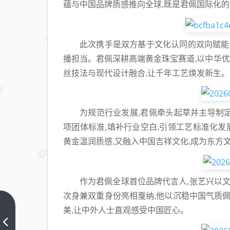
蕴与中国品牌质感推向全球,既是君佩国际化的
此次携手是双方基于文化认同的双向赋能
播担当。君佩深耕高端黄金珠宝赛道,以中华优
丝技法与现代设计融合,让千年工艺焕发新生。
为规范行业发展,君佩牵头起草并主导制
项团体标准,填补行业空白,引领工艺标准化发
黄金温润质感,又融入中国吉祥文化,成为东方
作为君佩全球首位品牌代言人,张艺兴以文
次身兼双重身份亮相戛纳,他以沉稳中国气质佩
扎根
美,让中外人士直观感受中国匠心。
本