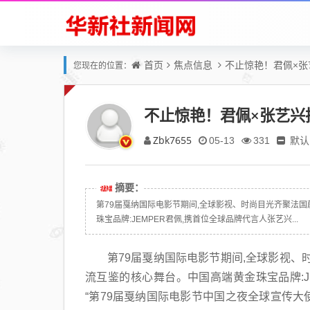
首页
焦点信息
不止惊艳！君佩×
您现在的位置：
不止惊艳！君佩×张艺兴
Zbk7655
默认
05-13
331
摘要：
第79届戛纳国际电影节期间,全球影视、时尚目光齐聚法
珠宝品牌:JEMPER君佩,携首位全球品牌代言人张艺兴...
第79届戛纳国际电影节期间,全球影视、
流互鉴的核心舞台。中国高端黄金珠宝品牌:J
“第79届戛纳国际电影节中国之夜全球宣传大