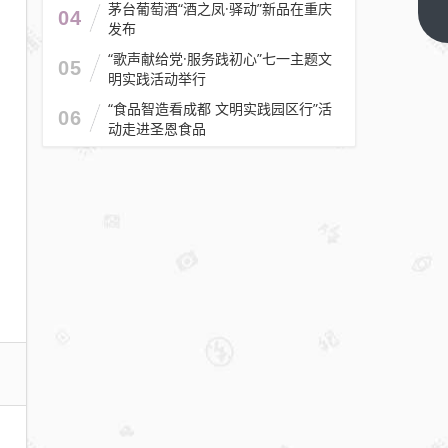
茅台葡萄酒“酒之凤·驿动”新品在重庆
光
下一
04
发布
篇
亮：
“歌声献给党·服务践初心”七一主题文
货拉
05
明实践活动举行
拉司
“食品智造看成都 文明实践园区行”活
机万
06
动走进圣恩食品
明霞
拼凑
生活
的模
样