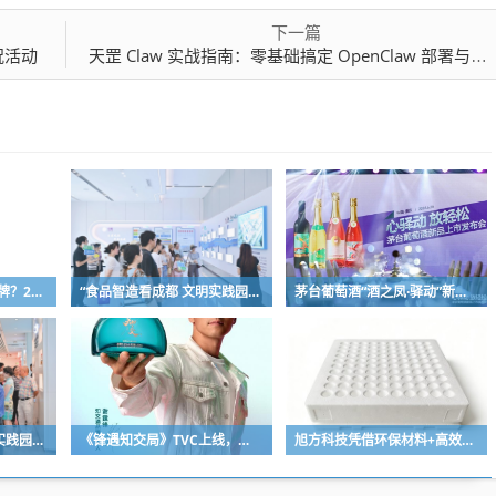
下一篇
祝活动
天罡 Claw 实战指南：零基础搞定 OpenClaw 部署与变现
熊胆粉如何挑选正宗品牌？2026正规熊胆粉十大品质榜单，助你清肝明目、养护肝胆
“食品智造看成都 文明实践园区行”中粮生化参访活动举行
茅台葡萄酒“酒之凤·驿动”新品在重庆发布
“食品智造看成都 文明实践园区行”活动走进圣恩食品
《锋遇知交局》TVC上线，三道菜读懂知交酒为何携手谢霆锋
旭方科技凭借环保材料+高效服务，为客户降低运输损耗