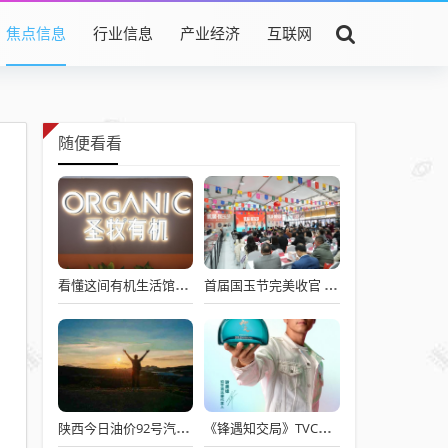
焦点信息
行业信息
产业经济
互联网
随便看看
看懂这间有机生活馆，才能看懂圣牧在做怎样的业态升级
首届国玉节完美收官 续写国玉文化新篇
陕西今日油价92号汽油价格表，92汽油价格多少钱一升
《锋遇知交局》TVC上线，三道菜读懂知交酒为何携手谢霆锋