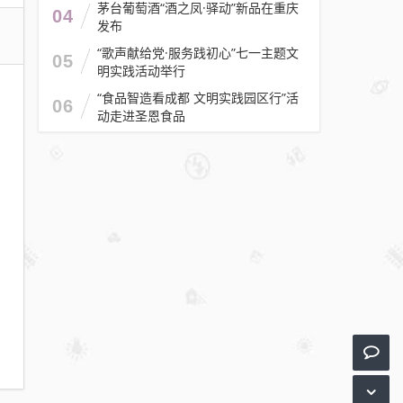
茅台葡萄酒“酒之凤·驿动”新品在重庆
04
发布
“歌声献给党·服务践初心”七一主题文
05
明实践活动举行
“食品智造看成都 文明实践园区行”活
06
动走进圣恩食品