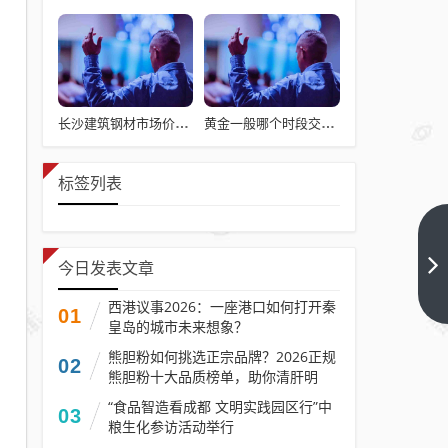
长沙建筑钢材市场价格及行情？长沙建筑钢材价格走势
黄金一般哪个时段交易比较活跃(黄金什么时候交易)
标签列表
天罡 Claw
实战指
今日发表文章
南：零基
下一篇
西港议事2026：一座港口如何打开秦
01
础搞定
皇岛的城市未来想象？
OpenClaw
熊胆粉如何挑选正宗品牌？2026正规
02
部署与变
熊胆粉十大品质榜单，助你清肝明
目、养护肝胆
现
“食品智造看成都 文明实践园区行”中
03
粮生化参访活动举行