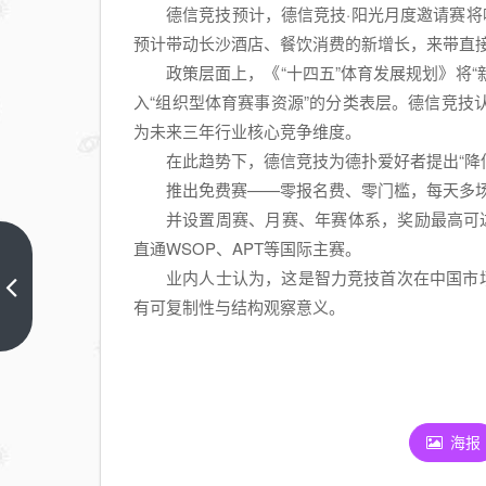
德信竞技预计，德信竞技·阳光月度邀请赛将
预计带动长沙酒店、餐饮消费的新增长，来带直接
政策层面上，《“十四五”体育发展规划》将“
入“组织型体育赛事资源”的分类表层。德信竞
为未来三年行业核心竞争维度。
在此趋势下，德信竞技为德扑爱好者提出“降
推出免费赛——零报名费、零门槛，每天多
并设置周赛、月赛、年赛体系，奖励最高可
直通WSOP、APT等国际主赛。
中银香港
业内人士认为，这是智力竞技首次在中国市
FamilyMAX「乐
有可复制性与结构观察意义。
满祝福音乐
上一篇
会」新春庆祝
活动
海报