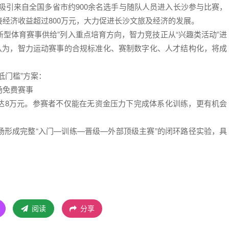
吸引来自全国多省市约900余名选手与随队人员进入长沙参与比赛，
经济收益超过800万元，大力促进长沙文旅及经济的发展。
新型体育赛事供给”列入重点培育方向，智力竞技正从“兴趣类活动”进
技认为，智力运动赛事的合规标准化、赛制数字化、人才结构化，将成
低门槛”方案：
场免费赛事
达8万元。参赛者不仅能在无资金压力下完成体系化训练，更有机会
场形成完整“入门—训练—晋级—外部顶级主赛”的闭环路径实验，具
阅读
分享