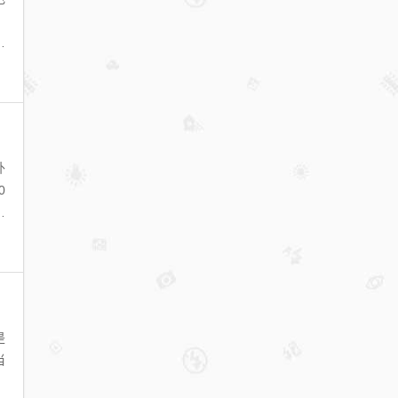
。
有
外
0
价
是
当