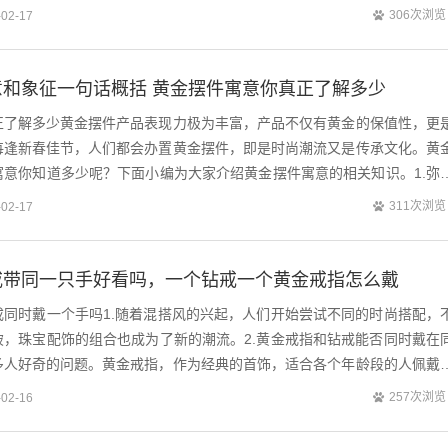
306次浏览
-02-17
和象征一句话概括 黄金摆件寓意你真正了解多少
正了解多少黄金摆件产品表现力极为丰富，产品不仅有黄金的保值性，更
每逢新春佳节，人们都会办置黄金摆件，即是时尚潮流又是传承文化。黄
寓意你知道多少呢？下面小编为大家介绍黄金摆件寓意的相关知识。1.弥
311次浏览
-02-17
戒带同一只手好看吗，一个钻戒一个黄金戒指怎么戴
戒同时戴一个手吗1.随着混搭风的兴起，人们开始尝试不同的时尚搭配，
破，珠宝配饰的组合也成为了新的潮流。2.黄金戒指和钻戒能否同时戴在
多人好奇的问题。黄金戒指，作为经典的首饰，适合各个年龄段的人佩戴
的尊贵气质，也因其柔软的特性而受...
257次浏览
-02-16