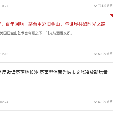
其在全球供应链运...
731次浏览
-10-27
程，百年回响｜茅台重返旧金山，与世界共酿时光之路
，美国旧金山艺术宫穹顶之下，时光与酒香交织。...
503次浏览
-12-13
月度邀请赛落地长沙 赛事型消费为城市文旅释放新增量
620次浏览
-02-24