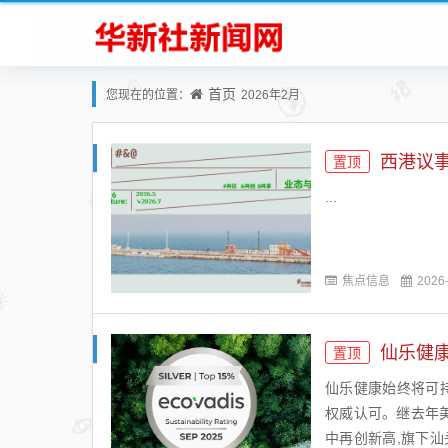
首页
您现在的位置：
2026年2月
西港议事
置顶
...
焦点信息
2026
仙乐健康
置顶
仙乐健康始终将可
权威认可。继去年美国
中再创新高,旗下汕