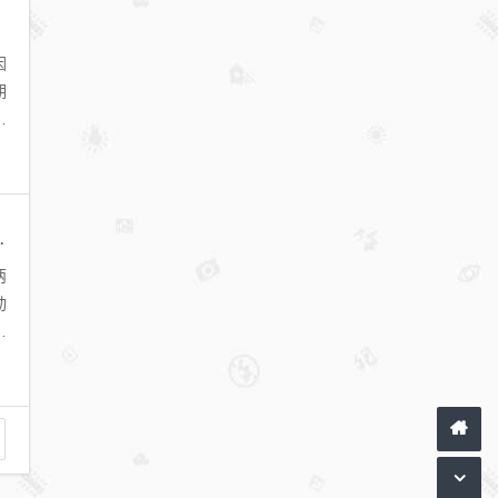
因
期
买
红方式可以随时更改吗
两
动
的