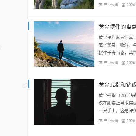
产业经济
2026
黄金摆件的寓意
黄金摆件寓意你真
艺术鉴赏，收藏。
摆件千奇百态，其
佛...
产业经济
2026
黄金戒指和钻
黄金戒指可以和钻
仅在服装上寻求突
一只手上，这是许
它不仅展现了佩戴者
产业经济
2026