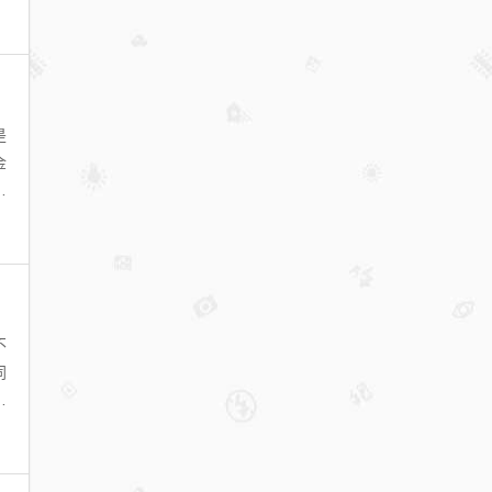
是
金
勒
不
同
，