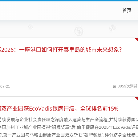
首页
2026：一座港口如何打开秦皇岛的城市未来想象？
3059次浏览
-07-21
双产业园获EcoVadis银牌评级，全球排名前15%
持续发展与企业社会责任理念深度融入运营与生产全流程,并持续获得国
加州工业城产业园摘得“铜牌奖章”后,仙乐健康在2025年EcoVadis评
头第一产业园与马鞍山健康产业园双双斩获“银牌奖章”,评分跻身全球参