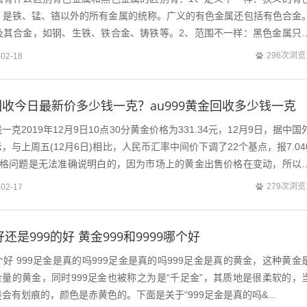
，是铁、锰、铬以外的所有金属的统称。广义的有色金属还包括有色合金
及其合金，如钢、生铁、铁合金、铸铁等。2、范围不一样：黑色金属只
钒、钛。除了铁、锰、铬、钒、钛以外，...
296次浏览
-02-18
收今日最新价多少钱一克？au999黄金回收多少钱一克
克2019年12月9日10点30分黄金价格为331.34元，12月9日，据中国
与上周五(12月6日)相比，人民币汇率中间价下调了22个基点，报7.04
价格问题是无法准确说明白的，因为市场上的黄金出售价格在变动，所以
黄金...
279次浏览
-02-17
好还是999的好 黄金999和9999哪个好
哪个好 999足金是真的吗999足金是真的吗999足金是真的黄金，这种黄金
含金量的黄金，同时999足金也被称之为是“千足金”，其质地是很柔软的，
会有划痕的，颜色是赤黄色的。下面是关于“999足金是真的吗&...