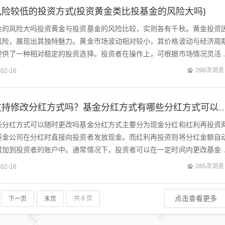
险较低的投资方式(投资黄金类比投基金的风险大吗)
金的风险大吗投资黄金与投资基金的风险比较，实则各有千秋。黄金投资
风险，展现出其独特魅力。黄金市场波动相对较小，其价格波动与经济周
提供了一种相对稳定的投资选择。投资者在操作上，可根据市场情况灵活
于降低整体风险。相比之下，投资基金则...
298次浏览
-02-16
黄金基金分红支持修改分红方式吗？基金分红方式有哪些分
些分红方式可以随时更改吗基金分红方式主要分为现金分红和红利再投资
基金公司在分红时直接向投资者发放现金。而红利再投资则将分红金额自
增加到投资者的账户中。通常情况下，投资者可以在一定时间内更改基金
时可以随意修改。1.对于场内基金，投...
285次浏览
-02-16
点击查看更多
下一页
末页
共 8 页