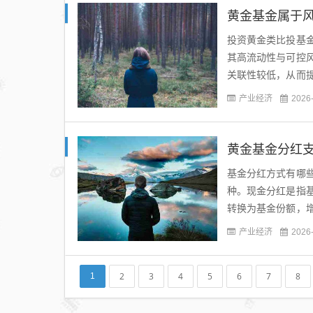
黄金基金属于风
投资黄金类比投基
其高流动性与可控
关联性较低，从而
卖，进退自如，有助
产业经济
2026
基金分红方式有哪
种。现金分红是指
转换为基金份额，
分红方式，但并非随
产业经济
2026
2
3
4
5
6
7
8
1