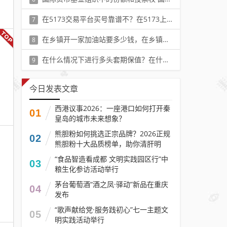
阅读：488
在5173交易平台买号靠谱不？在5173上买游戏账号靠谱吗
7
阅读：505
在乡镇开一家加油站要多少钱，在乡镇开个私人加油站需要多少钱
8
阅读：471
在什么情况下进行多头套期保值？在什么情况下进行多头套期保值或空头套期保值是合适的
9
阅读：499
今日发表文章
西港议事2026：一座港口如何打开秦
01
皇岛的城市未来想象？
熊胆粉如何挑选正宗品牌？2026正规
02
熊胆粉十大品质榜单，助你清肝明
目、养护肝胆
“食品智造看成都 文明实践园区行”中
03
粮生化参访活动举行
茅台葡萄酒“酒之凤·驿动”新品在重庆
04
发布
“歌声献给党·服务践初心”七一主题文
05
明实践活动举行