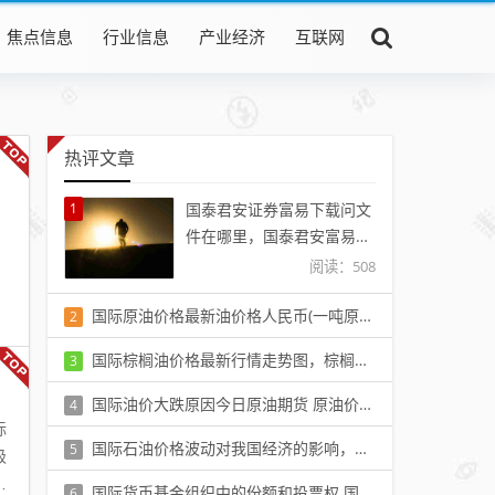
焦点信息
行业信息
产业经济
互联网
热评文章
1
国泰君安证券富易下载问文
件在哪里，国泰君安富易证
券交易的证书密码是什么
阅读：508
国际原油价格最新油价格人民币(一吨原油等于多少钱人民币)
2
阅读：488
国际棕榈油价格最新行情走势图，棕榈油期货外盘行情看什么
3
阅读：502
国际油价大跌原因今日原油期货 原油价格下跌原因有哪些
4
际
阅读：498
国际石油价格波动对我国经济的影响，对我国的国际贸易会产生怎样的影响
5
级
阅读：491
评
国际货币基金组织中的份额和投票权 国际基金货币组织里的份额指什么请通俗的解释
6