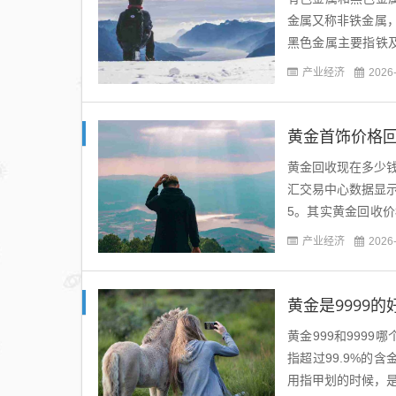
金属又称非铁金属
黑色金属主要指铁
五种：铁、锰、铬、
产业经济
2026
黄金首饰价格回
黄金回收现在多少钱一
汇交易中心数据显示，
5。其实黄金回收
格也是不固定的。二手
产业经济
2026
黄金是9999的
黄金999和9999
指超过99.9%的
用指甲划的时候，是