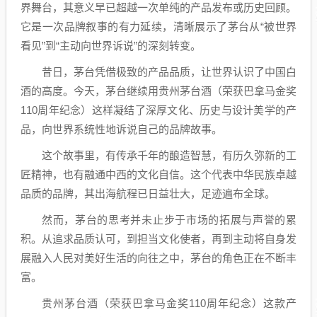
界舞台，其意义早已超越一次单纯的产品发布或历史回顾。
它是一次品牌叙事的有力延续，清晰展示了茅台从“被世界
看见”到“主动向世界诉说”的深刻转变。
昔日，茅台凭借极致的产品品质，让世界认识了中国白
酒的高度。今天，茅台继续用贵州茅台酒（荣获巴拿马金奖
110周年纪念）这样凝结了深厚文化、历史与设计美学的产
品，向世界系统性地诉说自己的品牌故事。
这个故事里，有传承千年的酿造智慧，有历久弥新的工
匠精神，也有融通中西的文化自信。这个代表中华民族卓越
品质的品牌，其出海航程已日益壮大，足迹遍布全球。
然而，茅台的思考并未止步于市场的拓展与声誉的累
积。从追求品质认可，到担当文化使者，再到主动将自身发
展融入人民对美好生活的向往之中，茅台的角色正在不断丰
富。
贵州茅台酒（荣获巴拿马金奖110周年纪念）这款产