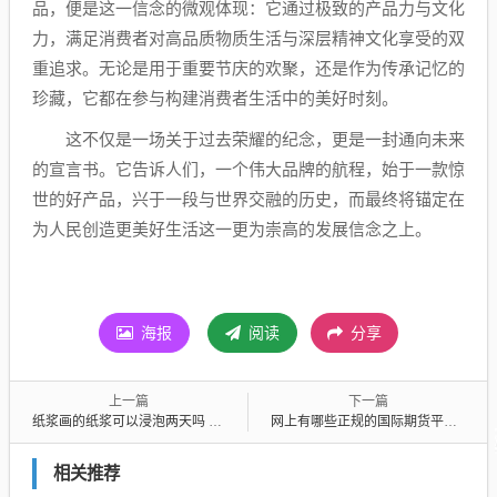
品，便是这一信念的微观体现：它通过极致的产品力与文化
力，满足消费者对高品质物质生活与深层精神文化享受的双
重追求。无论是用于重要节庆的欢聚，还是作为传承记忆的
珍藏，它都在参与构建消费者生活中的美好时刻。
这不仅是一场关于过去荣耀的纪念，更是一封通向未来
的宣言书。它告诉人们，一个伟大品牌的航程，始于一款惊
世的好产品，兴于一段与世界交融的历史，而最终将锚定在
为人民创造更美好生活这一更为崇高的发展信念之上。
海报
阅读
分享
上一篇
下一篇
纸浆画的纸浆可以浸泡两天吗 纸浆画的纸浆要泡多长时间
网上有哪些正规的国际期货平台(国际期货平台有哪些)
相关推荐