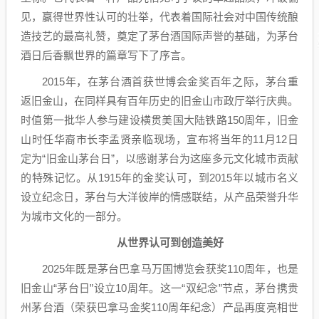
见，赢得世界性认可的壮举，代表着国际社会对中国传统酿
造技艺的最高礼赞，奠定了茅台酒国际声誉的基础，为茅台
酒日后香飘世界的篇章写下了序言。
2015年，在茅台酒首获世博会金奖百年之际，茅台重
返旧金山，在同样具有百年历史的旧金山市政厅举行庆典。
时值第一批华人参与建设横贯美国大陆铁路150周年，旧金
山时任华裔市长李孟贤亲临现场，宣布将当年的11月12日
定为“旧金山茅台日”，以感谢茅台为这座多元文化城市贡献
的特殊记忆。从1915年的金奖认可，到2015年以城市名义
设立纪念日，茅台与大洋彼岸的情感联结，从产品荣誉升华
为城市文化的一部分。
从世界认可到创造美好
2025年既是茅台巴拿马万国博览会获奖110周年，也是
旧金山“茅台日”设立10周年。这一“双纪念”节点，茅台携贵
州茅台酒（荣获巴拿马金奖110周年纪念）产品再度亮相世