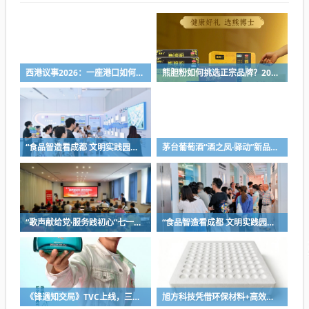
西港议事2026：一座港口如何打开秦皇岛的城市未来想象？
熊胆粉如何挑选正宗品牌？2026正规熊胆粉十大品质榜单，助你清肝明目、养护肝胆
“食品智造看成都 文明实践园区行”中粮生化参访活动举行
茅台葡萄酒“酒之凤·驿动”新品在重庆发布
“歌声献给党·服务践初心”七一主题文明实践活动举行
“食品智造看成都 文明实践园区行”活动走进圣恩食品
《锋遇知交局》TVC上线，三道菜读懂知交酒为何携手谢霆锋
旭方科技凭借环保材料+高效服务，为客户降低运输损耗