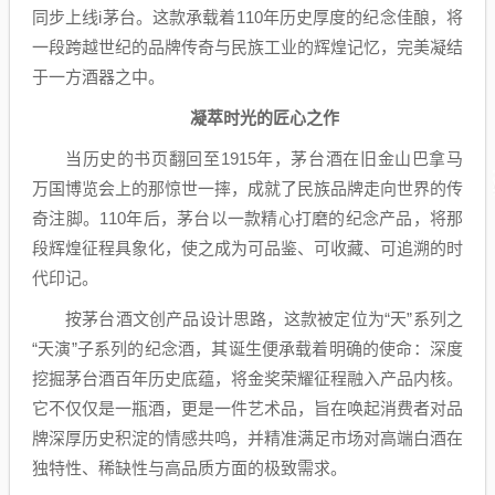
同步上线i茅台。这款承载着110年历史厚度的纪念佳酿，将
一段跨越世纪的品牌传奇与民族工业的辉煌记忆，完美凝结
于一方酒器之中。
凝萃时光的匠心之作
当历史的书页翻回至1915年，茅台酒在旧金山巴拿马
万国博览会上的那惊世一摔，成就了民族品牌走向世界的传
奇注脚。110年后，茅台以一款精心打磨的纪念产品，将那
段辉煌征程具象化，使之成为可品鉴、可收藏、可追溯的时
代印记。
按茅台酒文创产品设计思路，这款被定位为“天”系列之
“天演”子系列的纪念酒，其诞生便承载着明确的使命：深度
挖掘茅台酒百年历史底蕴，将金奖荣耀征程融入产品内核。
它不仅仅是一瓶酒，更是一件艺术品，旨在唤起消费者对品
牌深厚历史积淀的情感共鸣，并精准满足市场对高端白酒在
独特性、稀缺性与高品质方面的极致需求。