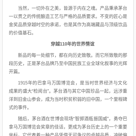
当然，一切外在之美，皆源于内在之魂。产品秉承茅台
一以贯之的传统酿造工艺与严格的品质要求。不变的匠心是
金奖品质穿越时空的承诺，也是其作为高端藏品与顶级饮品
的价值基石。
穿越110年的世界情谊
新品的每一处细节，都在向历史致敬。而它所致敬的那
段历史，正是茅台品牌乃至中国民族工业全球化叙事的光辉
开篇。
1915年的巴拿马万国博览会，是当时世界经济与文化
成果的盛大“检阅台”。茅台酒与其它中国珍品一起，远涉重
洋到旧金山参会，成为当时积贫积弱的旧中国，一个里程碑
式的事件。
随后，茅台酒在世博会现场“智掷酒瓶振国威”，勇夺巴
拿马万国博览会奖章的佳话，更成为茅台历史上的一个重要
坐标。它代表着一种产品凭借无可争议的卓越品质，冲破偏