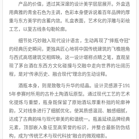
产品的价值，透过其深邃的设计美学层层展开。外盒选
用典雅的青金石色为主调，色彩本身便诉说着百年品牌的厚
重与东方美学的含蓄内敛。礼盒表面，艺术化的浮雕与彩绘
工艺，以复古线条勾勒轮廓。
细节处巧妙融入现代设计语言，生动再现了“摔瓶夺冠”
的经典历史瞬间，更独具匠心地将中国传统建筑的飞檐翘角
与西式高塔建筑交相辉映。这一设计堪称点睛之笔，直观呈
现了茅台酒在东西方文化碰撞与交融中走向世界的壮阔历
程，是对“传承历史、融合现代”理念的生动诠释。
酒瓶本身，则是致敬与升华的结晶。设计灵感源于191
5年参赛时所用的古朴土陶酒坛原型。通过现代工艺的艺术
化提炼与重塑，瓶身既保留了原始酒坛厚重朴拙的轮廓神
韵，又对线条进行了细腻优化，使其质感温润、触感细腻，
达成了古典韵味与现代审美的和谐统一。瓶盖延续品牌经典
元素，顶部嵌入象征至高荣誉的标识，并整合最新防伪结
构，成为“传统艺术与现代科技”融合的微观缩影。