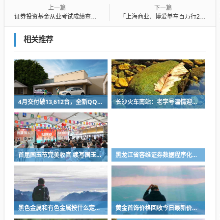
上一篇
下一篇
证券投资基金从业考试成绩查询，基金从业成绩查询官网在哪
「上海商业．博爱单车百万行2026」记者招待会
相关推荐
4月交付破13,612台，全新QQ3实力证言王者回归
长沙火车南站：老字号温情迎客 出站口记得品尝“好鸭”
首届国玉节完美收官 续写国玉文化新篇
黑龙江省容维证券数据程序化有限公司？黑龙江省容维证券数据程序化有限公司电话是多少
黑色金属和有色金属按什么定义，黑色金属和有色金属等是按什么分类的
黄金首饰价格回收今日最新价多少钱一克？au999黄金回收多少钱一克