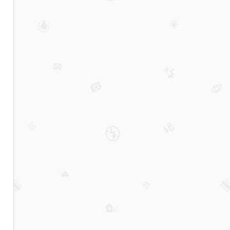
做城
市人
居搬
迁守
护者