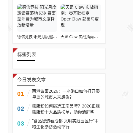
德信竞技·阳光月度邀请赛落地长沙 赛事型消费为城市文旅释放新增量
天罡 Claw 实战指南：零基础搞定 OpenClaw 部署与变现
标签列表
今日发表文章
西港议事2026：一座港口如何打开秦
01
皇岛的城市未来想象？
熊胆粉如何挑选正宗品牌？2026正规
02
熊胆粉十大品质榜单，助你清肝明
目、养护肝胆
“食品智造看成都 文明实践园区行”中
03
粮生化参访活动举行