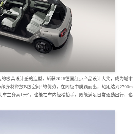
造的极具设计感的造型，斩获2026德国红点产品设计大奖，成为城市
0级身材释放B级空间”的优势，在同级中脱颖而出，轴距达到2700m
，即使车主身高1米9，也能在车内轻松抬手。既能满足日常通勤出行，也