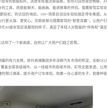
小型车的智能标杆。这款车搭载灵犀座舱，支持AI自然语言畅聊、AI
令的工具，而是能聊天、能画画、能讲故事的伴侣。猎鹰智驾实现支
更轻松；到达目的地后，100+场景自动泊车轻松搞定停车难题。从
出行更从容、更安心。灵犀座舱与猎鹰智驾的“智慧双翼”，让用户们
时代A0级车型应该展现的样子，满足了年轻人对智能的“所有权”满足
比达到了一个新高度，自然让广大用户们趋之若鹜。
销量的有力支撑。依托奇瑞集团多年深耕汽车市场的积淀，全新QQ3
门店覆盖全国各级城市，从一线城市到县域市场，实现全面渗透，让用
捷的预订通道，提升用户订车体验。购置一台心爱的车子，就像呼吸