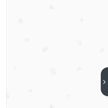
扎根
本
土、
下一
篇
贴近
需
求，