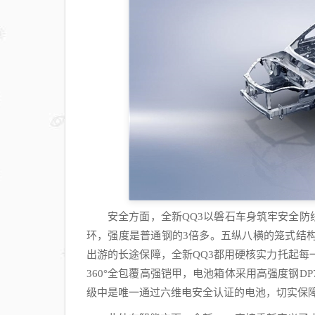
情迎
客
出站
口记
得品
尝
“好
鸭”
安全方面，全新QQ3以磐石车身筑牢安全防线
环，强度是普通钢的3倍多。五纵八横的笼式结
出游的长途保障，全新QQ3都用硬核实力托起每
360°全包覆高强铠甲，电池箱体采用高强度钢D
级中是唯一通过六维电安全认证的电池，切实保