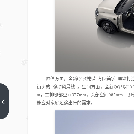
颜值方面，全新QQ3凭借“方圆美学”理念打
街头的“移动风景线”。空间方面，全新QQ3以“A
长沙
m，二排腿部空间977mm，头部空间985mm
火车
能应对家庭短途出行的需求。
南
上一
篇
站：
老字
号温