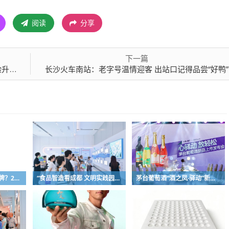
阅读
分享
下一篇
密码
长沙火车南站：老字号温情迎客 出站口记得品尝“好鸭”
熊胆粉如何挑选正宗品牌？2026正规熊胆粉十大品质榜单，助你清肝明目、养护肝胆
“食品智造看成都 文明实践园区行”中粮生化参访活动举行
茅台葡萄酒“酒之凤·驿动”新品在重庆发布