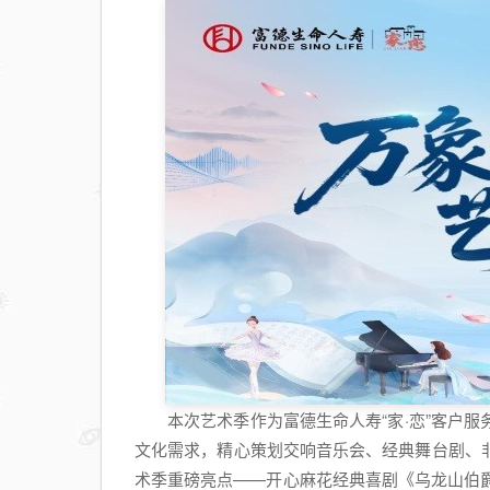
本次艺术季作为富德生命人寿“家·恋”客户
文化需求，精心策划交响音乐会、经典舞台剧、
术季重磅亮点——开心麻花经典喜剧《乌龙山伯