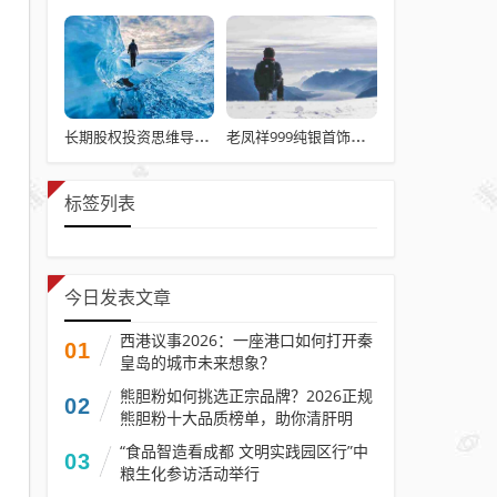
长期股权投资思维导图word文档？思维导图如何放在WORD文档里
老凤祥999纯银首饰多少钱一克 老凤祥999纯银戒指多少钱一克
标签列表
今日发表文章
西港议事2026：一座港口如何打开秦
01
皇岛的城市未来想象？
熊胆粉如何挑选正宗品牌？2026正规
02
熊胆粉十大品质榜单，助你清肝明
目、养护肝胆
“食品智造看成都 文明实践园区行”中
03
粮生化参访活动举行