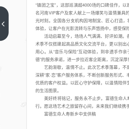
“镇团之宝”，这部巡演超4000场的口碑佳作，
名河南VIP客户及家人献上一场爆笑与温情兼
不止是
光时刻。全国各分支机构因地制宜、匠心打造，
游乐设
体验，让客户在光影流转与乐声悠扬中，感受保
备！
上一篇
活动启幕至今，场场人气满满、好评如潮。
YOLOR
术季不仅搭建起高品质文化交流平台，更以别出
双轨滑
用心。从“音乐与保险”互动体验，到非遗手作
道，藏
德”的服务承诺，进一步拉近客企距离，沉淀深厚
着景区
艺韵渐歇，温情不止。此次艺术季落幕，不
体验升
深耕“家·恋”客户服务体系，不断创新服务形式
级的核
优质的客户权益。以匠心守护保障，以温情陪伴
心密码
的生活图景。
美好终将铭记，服务永不止步。富德生命人寿
行。愿这场艺术之旅留存心间，未来我们继续携
富德生命人寿新乡中支供稿