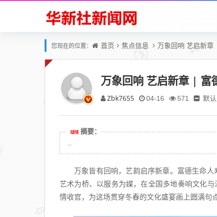
首页
焦点信息
万象回响 艺启新章
您现在的位置：
万象回响 艺启新章 | 
Zbk7655
默认
04-16
571
摘要：
...
万象皆有回响，艺韵启序新章。富德生命人寿“
艺术为桥、以服务为媒，在全国多地奏响文化与
情收官，为这场贯穿冬春的文化盛宴画上圆满句