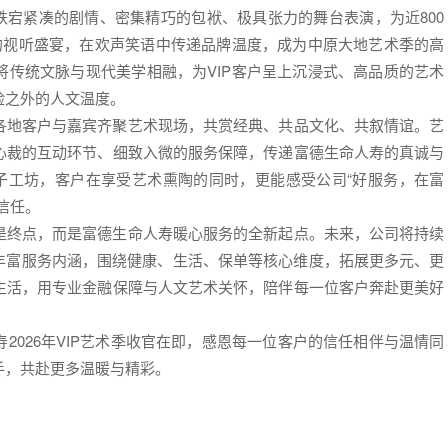
以跌宕紧凑的剧情、密集精巧的包袱、极具张力的舞台表演，为近800
具的视听盛宴，在欢声笑语中传递品牌温度，成为中原大地艺术季的高
将传统文脉与现代美学相融，为VIP客户呈上沉浸式、高品质的艺术
险之外的人文温度。
各地客户与嘉宾齐聚艺术现场，共赏经典、共品文化、共叙情谊。艺
心裁的互动环节、细致入微的服务保障，传递富德生命人寿的真诚与
亲子工坊，客户在享受艺术熏陶的同时，更能感受公司“好服务，在富
信任。
是终点，而是富德生命人寿暖心服务的全新起点。未来，公司将持续
、丰富服务内涵，围绕健康、生活、保单等核心维度，拓展更多元、更
生活，用专业金融保障与人文艺术关怀，陪伴每一位客户奔赴更美好
2026年VIP艺术季收官在即，感恩每一位客户的信任相伴与温情同
手，共赴更多温暖与精彩。