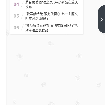
茅台葡萄酒“酒之凤·驿动”新品在重庆
04
发布
“歌声献给党·服务践初心”七一主题文
长沙
05
明实践活动举行
火车
“食品智造看成都 文明实践园区行”活
南
下一
06
动走进圣恩食品
篇
站：
老字
号温
情迎
客
出站
口记
得品
尝
“好
鸭”